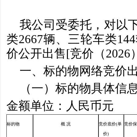
我公司受委托，对以下
类2667辆、三轮车类14
价公开出售
[竞价（202
6
一、标的物网络竞价
（一）标的物具体信
金额单位：人民币元
标的物
概
况
竞价底价
(
单
竞价
价
)