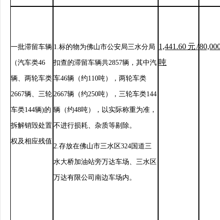
1,441.60
元
/
80,00
一批滞留车辆
1.
标的物为佛山市公安局三水分局
吨
（
汽车类
46
扣查的滞留车辆共
2857
辆，其中
汽
辆、两轮车类
车
46
辆
（
约
110
吨
）
，
两轮车类
2667
辆、三轮
2667
辆
（
约
250
吨
）
，
三轮车类
144
车类
144
辆
)
的
辆
（
约
48
吨
）
，
以实际称重为准，
拆解销毁处置
不进行损耗、杂质等剔除。
权及相应残值
2.
存放在佛山市三水区
324
国道三
水大桥加油站旁万达车场、三水区
万达有限公司南边车场内。