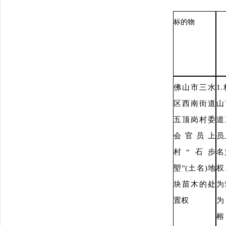
标的物
佛山市三水
1.
区西南街道
山
五顶岗村委
道
会官员上
员
村
“石步
名
塱”(土名)地
权
块苗木的处
为
置权
榕