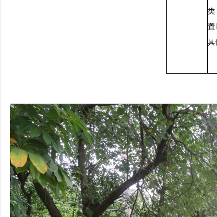
类
置
具