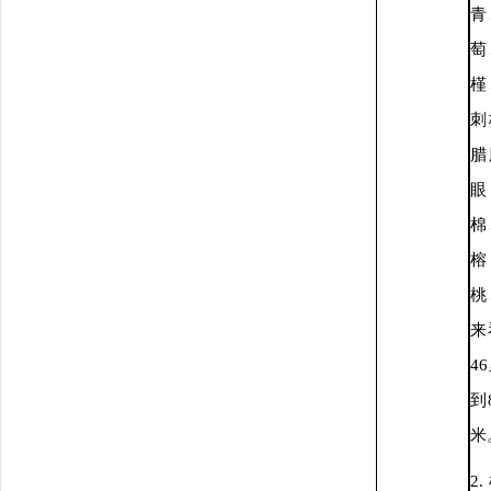
青
萄
槿
刺
腊
棉
桃
来
4
到
米
2