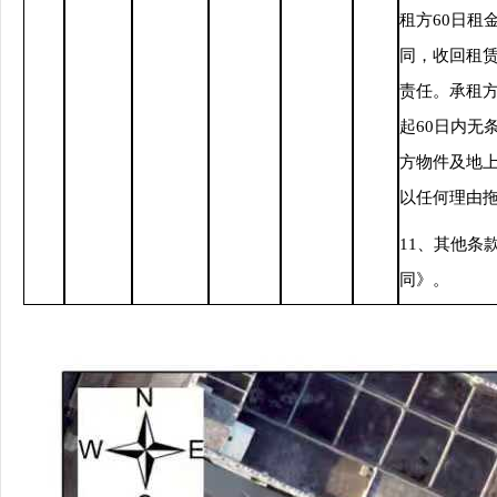
租方60日租
同，收回租
责任。承租
起60日内无
方物件及地
以任何理由
11、其他条
同》。