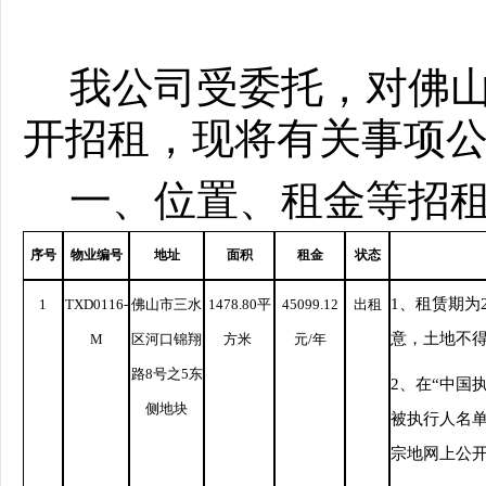
我公司受委托，对
佛
开招租，现将有关事项
一、位置、租金等招
序号
物业编号
地址
面积
租金
状态
1、租赁期为
1
TXD0116-
佛山市三水
1478.80
平
45099.12
出租
意，土地不
M
区河口锦翔
方米
元/年
路
8号之5东
2、在“中国
侧地块
被执行人名
宗地网上公